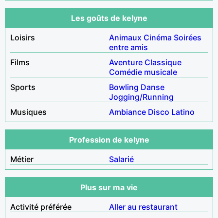
Les goûts de kelyne
Loisirs
Animaux
Cinéma
Soirées
entre amis
Films
Aventure
Classique
Comédie musicale
Sports
Bowling
Danse
Jogging/Running
Musiques
Ambiance
Disco
Latino
Profession de kelyne
Métier
Salarié
Plus sur ma vie
Activité préférée
Aller au restaurant