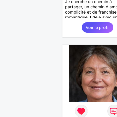
Je cherche un chemin à
partager, un chemin d'amo
complicité et de franchise
romantique, fidèle avec u
grand coeur, beaucoup de
Voir le profil
tendresse et de douceur à
donner.