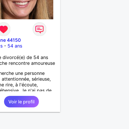
nne 44150
is
-
54 ans
 divorcé(e) de 54 ans
che rencontre amoureuse
herche une personne
 attentionnée, sérieuse,
e rire, à l'écoute,
hensive. Je n'ai pas de
ence physique
Voir le profil
ulière, ni de moyenne
 tout est question de
.