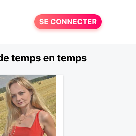
SE CONNECTER
de temps en temps