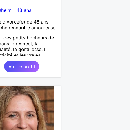
sheim
-
48 ans
 divorcé(e) de 48 ans
che rencontre amoureuse
er des petits bonheurs de
dans le respect, la
alité, la gentillesse, l
ticité et les vraies
s.
Voir le profil