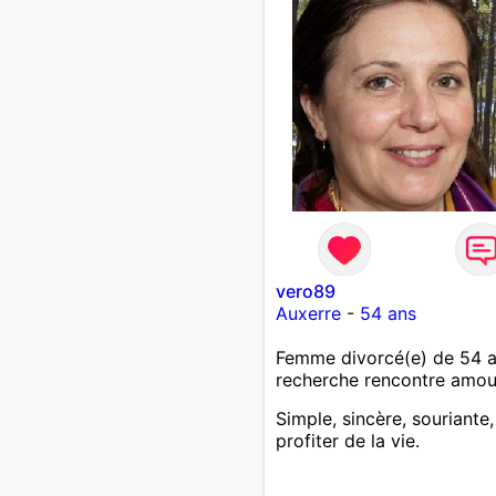
vero89
Auxerre
-
54 ans
Femme divorcé(e) de 54 
recherche rencontre amo
Simple, sincère, souriante,
profiter de la vie.