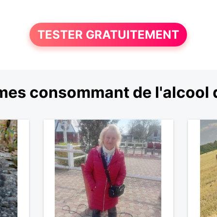
TESTER GRATUITEMENT
mes consommant de l'alcool 