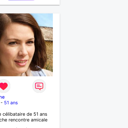
ne
-
51 ans
célibataire de 51 ans
che rencontre amicale