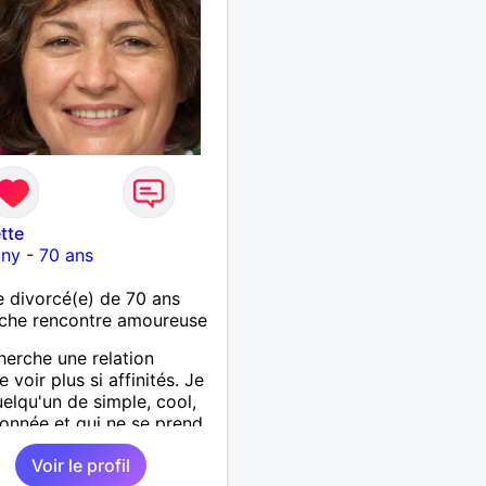
ette
gny
-
70 ans
divorcé(e) de 70 ans
che rencontre amoureuse
herche une relation
 voir plus si affinités. Je
uelqu'un de simple, cool,
ionnée et qui ne se prend
tête.
Voir le profil