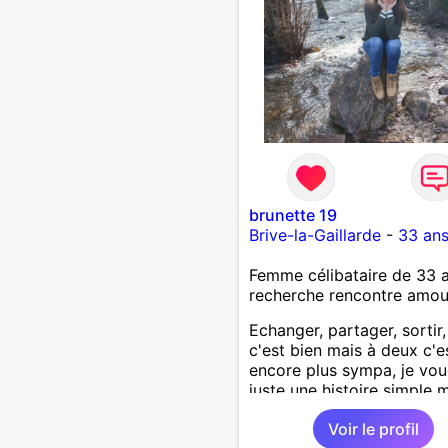
brunette 19
Brive-la-Gaillarde
-
33 an
Femme célibataire de 33 
recherche rencontre amo
Echanger, partager, sortir, 
c'est bien mais à deux c'e
encore plus sympa, je vou
juste une histoire simple 
belle.
Voir le profil