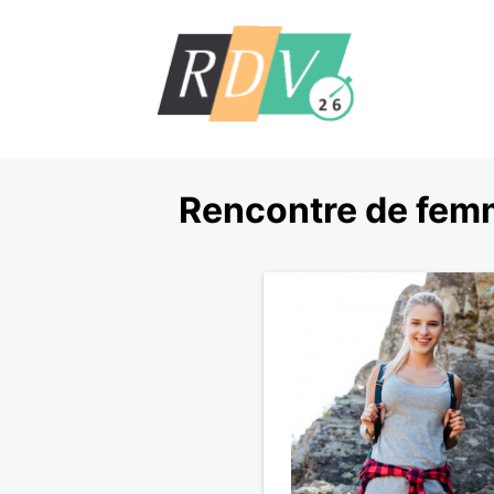
Rencontre de fem