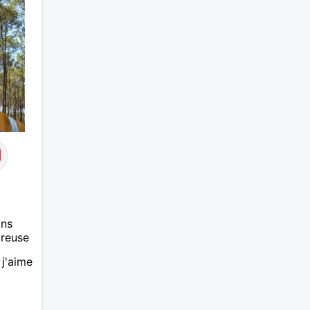
ans
ureuse
 j'aime