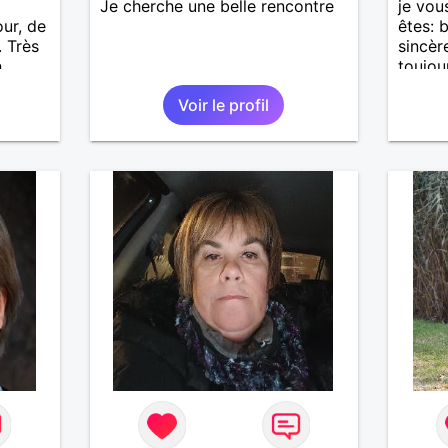
Je cherche une belle rencontre
je vou
ur, de
êtes: 
. Très
sincèr
n
toujou
recevo
Voir le profil