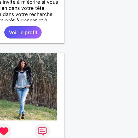
s invite à m'écrire si vous
bien dans votre tête,
e dans votre recherche,
rs prêt à donner et à
ir.
Voir le profil