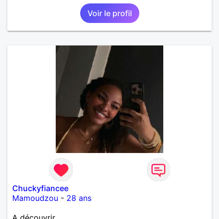
Voir le profil
Chuckyfiancee
Mamoudzou
-
28 ans
A découvrir