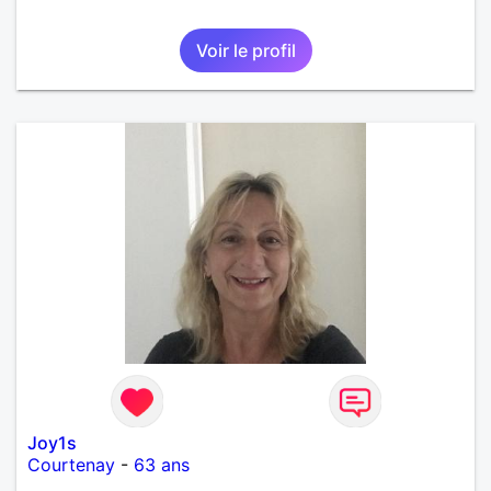
Voir le profil
Joy1s
Courtenay
-
63 ans