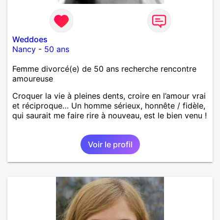
Weddoes
Nancy
-
50 ans
Femme divorcé(e) de 50 ans recherche rencontre
amoureuse
Croquer la vie à pleines dents, croire en l’amour vrai
et réciproque… Un homme sérieux, honnête / fidèle,
qui saurait me faire rire à nouveau, est le bien venu !
Voir le profil