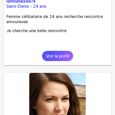
lamballaise974
Saint-Denis
-
24 ans
Femme célibataire de 24 ans recherche rencontre
amoureuse
Je cherche une belle rencontre
Voir le profil