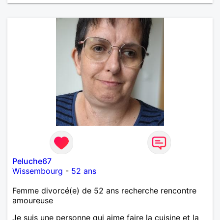
Peluche67
Wissembourg
-
52 ans
Femme divorcé(e) de 52 ans recherche rencontre
amoureuse
Je suis une personne qui aime faire la cuisine et la