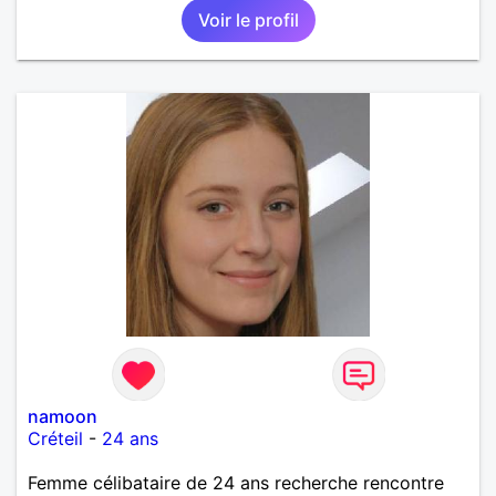
Voir le profil
namoon
Créteil
-
24 ans
Femme célibataire de 24 ans recherche rencontre