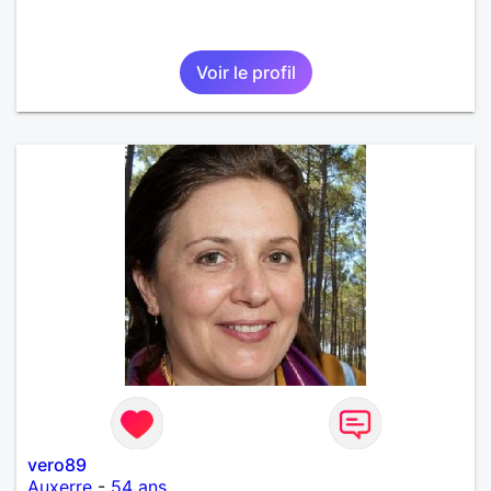
Voir le profil
vero89
Auxerre
-
54 ans