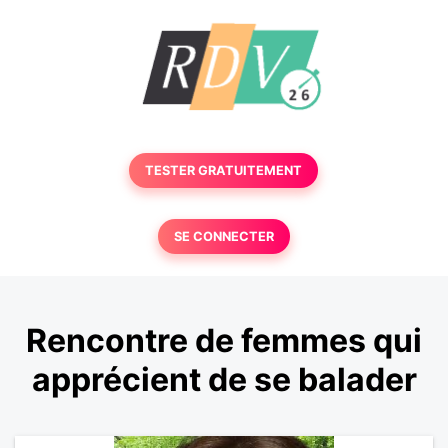
TESTER GRATUITEMENT
SE CONNECTER
Rencontre de femmes qui
apprécient de se balader