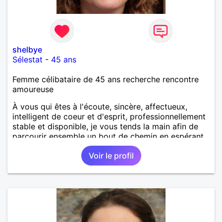
shelbye
Sélestat
-
45 ans
Femme célibataire de 45 ans recherche rencontre
amoureuse
À vous qui êtes à l'écoute, sincère, affectueux,
intelligent de coeur et d'esprit, professionnellement
stable et disponible, je vous tends la main afin de
parcourir ensemble un bout de chemin en espérant
que la route soit longue.
Voir le profil