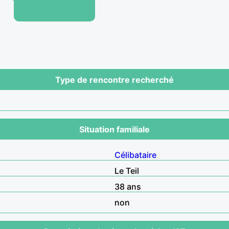
Type de rencontre recherché
Situation familiale
Célibataire
Le Teil
38 ans
non