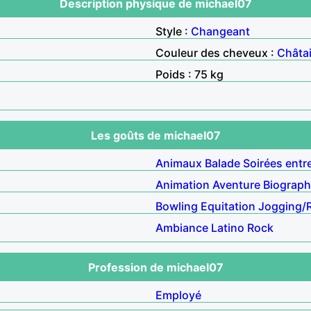
Description physique de michael07
Style :
Changeant
Couleur des cheveux :
Châta
Poids : 75 kg
Les goûts de michael07
Animaux
Balade
Soirées entr
Animation
Aventure
Biograph
Bowling
Equitation
Jogging/
Ambiance
Latino
Rock
Profession de michael07
Employé