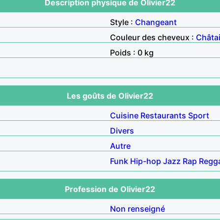
Description physique de Olivier22
Style :
Changeant
Couleur des cheveux :
Châta
Poids : 0 kg
Les goûts de Olivier22
Cuisine
Restaurants
Sport
Divers
Autre
Funk
Hip-hop
Jazz
Rap
Regg
Profession de Olivier22
Non renseigné