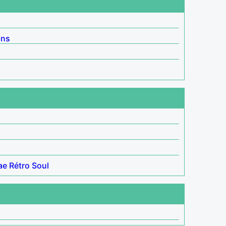
ins
ae
Rétro
Soul