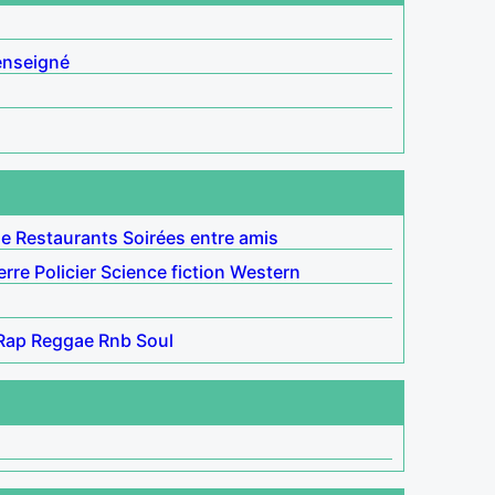
enseigné
le
Restaurants
Soirées entre amis
erre
Policier
Science fiction
Western
Rap
Reggae
Rnb
Soul