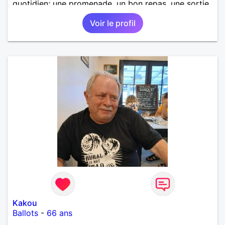
quotidien; une promenade, un bon repas, une sortie,
une discision agréable ou un moment de détente à
Voir le profil
deux. Je souhaite rencontrer une femme douce,
honnête et bienveillante, avec qui partager des
moments de complicité, de rire et de confiance. Je
crois qu'une belle relation commence souvent par
une belle amitié et qu'il n'est jamais trop tard pour
écrire une nouvelle histoire. Si vous aimez les
échanges sincères, les valeurs de respect et de
simplicité, nous pourrions faire connaissance autour
d'un café suivi d'une balade, sans précipitation et
laisser le temps faire le reste. Au plaisir de vous lire.
Kakou
Ballots
-
66 ans