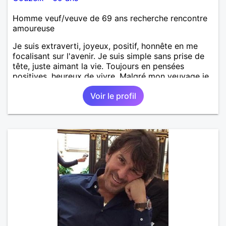
Homme veuf/veuve de 69 ans recherche rencontre
amoureuse
Je suis extraverti, joyeux, positif, honnête en me
focalisant sur l'avenir. Je suis simple sans prise de
tête, juste aimant la vie. Toujours en pensées
positives, heureux de vivre. Malgré mon veuvage je
me tourne vers l'avenir pour une deuxième vie
Voir le profil
intense, remplie de joie, de tendresse et pourquoi
pas par la suite d'amour. Déjà dans un premier
temps, se connaître, puis s'apprécier et ensuite
l'avenir nous le dira N'ayez pas peur du niveau
d'étude, je ne me prends pas la tête sur ce niveau.
Mon meilleurs diplôme étant le CEP certificat
d'étude primaire. Avec ce diplôme on sait que je
sais lire, écrire et compter. En raison de mes
principes je ne corresponds pas avec les
demoiselles approchant les moins de 60 ans