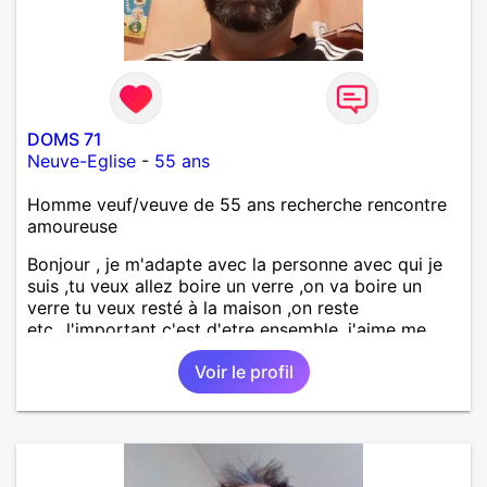
DOMS 71
Neuve-Eglise
-
55 ans
Homme veuf/veuve de 55 ans recherche rencontre
amoureuse
Bonjour , je m'adapte avec la personne avec qui je
suis ,tu veux allez boire un verre ,on va boire un
verre tu veux resté à la maison ,on reste
etc...l'important c'est d'etre ensemble .j'aime me
balader , faire du sport , regarder des film , aller au
Voir le profil
théatre etc et j'aime par dessus tous rire