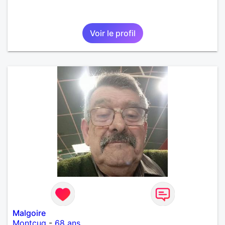
Voir le profil
Malgoire
Montcuq
-
68 ans