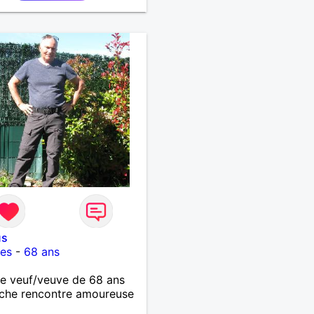
us
es
-
68 ans
 veuf/veuve de 68 ans
che rencontre amoureuse