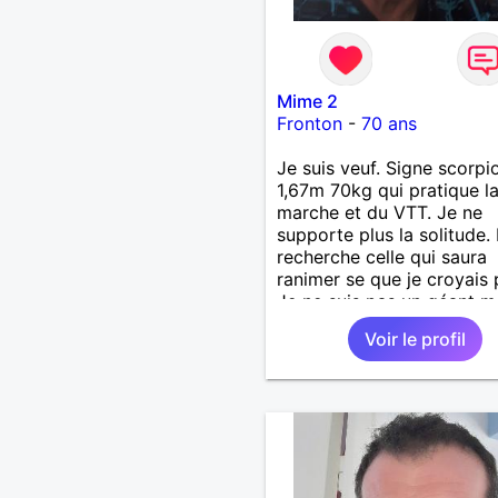
Mime 2
Fronton
-
70 ans
Je suis veuf. Signe scorpi
1,67m 70kg qui pratique l
marche et du VTT. Je ne
supporte plus la solitude. 
recherche celle qui saura
ranimer se que je croyais 
Je ne suis pas un géant ma
un gros coeur. Je support
Voir le profil
le mensonge l'hypocrisie. 
la franchise et l'honnêteté
voyages. Pour en savoir p
contacter moi.