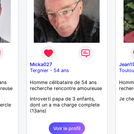
Micka027
Jean1
Tergnier
-
54 ans
Toulo
ans
Homme célibataire de 54 ans
Homme
ureuse
recherche rencontre amoureuse
recher
Introverti papa de 3 enfants,
Je ch
ercle
dont un a ma charge complete
(13ans)
Voir le profil