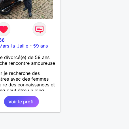
66
Mars-la-Jaille
-
59 ans
 divorcé(e) de 59 ans
che rencontre amoureuse
r je recherche des
ntres avec des femmes
aire des connaissances et
ling peut être un long
. Je laisse le destin nous
Voir le profil
. Je suis un homme simple
e et fidèle.