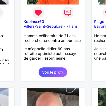
Koolmax60
Plage
Villers-Saint-Sépulcre
-
71 ans
Bayon
on.
Homme célibataire de 71 ans
Homme
a
recherche rencontre amoureuse
recher
je m'appelle didier 69 ans
Je sui
Et
retraite optimiste actif essaye
nouvel
de garder l esprit jeune
une pa
perdu.
is j'ai
e pas
Voir le profil
J'aime
. Les
lus