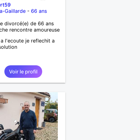
ert59
la-Gaillarde
-
66 ans
 divorcé(e) de 66 ans
che rencontre amoureuse
 a l'ecoute je reflechit a
solution
Voir le profil