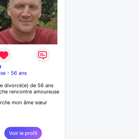
9
use
-
56 ans
 divorcé(e) de 56 ans
che rencontre amoureuse
erche mon âme sœur
Voir le profil