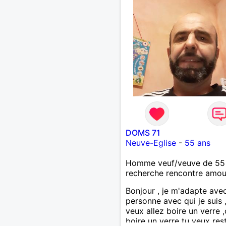
DOMS 71
Neuve-Eglise
-
55 ans
Homme veuf/veuve de 55
recherche rencontre amo
Bonjour , je m'adapte avec
personne avec qui je suis 
veux allez boire un verre 
boire un verre tu veux rest