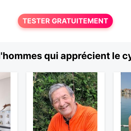
TESTER GRATUITEMENT
'hommes qui apprécient le 